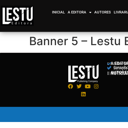
INICIAL
A EDITORA
AUTORES
LIVRARI
Banner 5 – Lestu
:: A EDITO
Sobre N
Conselho 
Serviços
:: AUTORE
:: NOTÍCIA