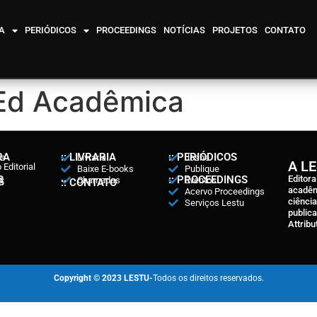
A
PERIÓDICOS
PROCEEDINGS
NOTÍCIAS
PROJETOS
CONTATO
 Ed Acadêmica
RA
:: LIVRARIA
:: PERIÓDICOS
ós
Livraria
Joshe
A L
Editorial
Baixe E-books
Publique
S
:: PROCEEDINGS
Editor
Chamadas
Eventos
S
:: CONTATO
acadêm
Acervo Proceedings
ciênci
Serviços Lestu
public
Attribu
Copyright © 2023 LESTU-
Todos os direitos reservados.