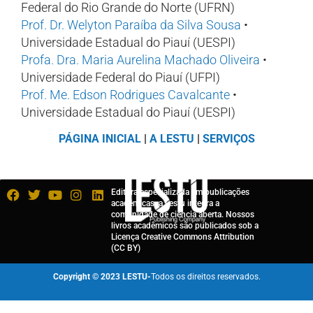
Federal do Rio Grande do Norte (UFRN)
Prof. Dr. Welyton Paraíba da Silva Sousa
•
Universidade Estadual do Piauí (UESPI)
Profa. Dra. Maria Aurelina Machado Oliveira
•
Universidade Federal do Piauí (UFPI)
Prof. Me. Edson Rodrigues Cavalcante
•
Universidade Estadual do Piauí (UESPI)
PÁGINA INICIAL
|
A LESTU
|
SERVIÇOS
Editora especializada em publicações
acadêmicas, a Lestu integra a
comunidade de ciência aberta. Nossos
livros acadêmicos são publicados sob a
Licença Creative Commons Attribution
(CC BY)
Copyright © 2023 LESTU-
Todos os direitos reservados.