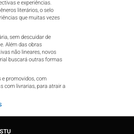
ectivas e experiências.
eros literários, o selo
eriências que muitas vezes
ária, sem descuidar de
de. Além das obras
ivas não lineares, novos
orial buscará outras formas
s e promovidos, com
 com livrarias, para atrair a
S
ESTU