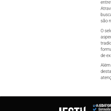
entre
Atrav
busca
são n
O sel
aspec
tradi
forma
de ex
Além
desta
atenç
:: A EDITO
Sobre N
Conselho 
Serviços