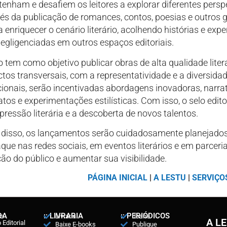
tenham e desafiem os leitores a explorar diferentes persp
és da publicação de romances, contos, poesias e outros gên
 enriquecer o cenário literário, acolhendo histórias e exp
egligenciadas em outros espaços editoriais.
o tem como objetivo publicar obras de alta qualidade liter
tos transversais, com a representatividade e a diversida
cionais, serão incentivadas abordagens inovadoras, narrat
tos e experimentações estilísticas. Com isso, o selo edit
pressão literária e a descoberta de novos talentos.
 disso, os lançamentos serão cuidadosamente planejado
que nas redes sociais, em eventos literários e em parcerias
ão do público e aumentar sua visibilidade.
PÁGINA INICIAL
|
A LESTU
|
SERVIÇO
RA
:: LIVRARIA
:: PERIÓDICOS
ós
Livraria
Joshe
A L
Editorial
Baixe E-books
Publique