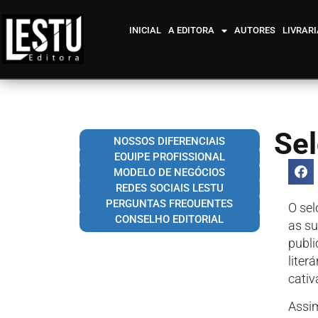
INICIAL
A EDITORA
AUTORES
LIVRARI
Sel
NOSSOS DIFERENCIAIS
EQUIPE PROFISSIONAL
MODELO DE NEGÓCIOS
REDES SOCIAIS LESTU
PERGUNTAS FREQUENTES
O sel
CONSELHO EDITORIAL
as su
publi
liter
cativ
Assim