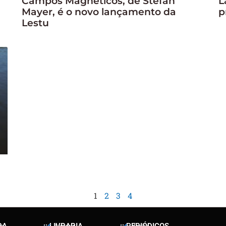
Campos Magnéticos, de Stefan
L
Mayer, é o novo lançamento da
p
Lestu
1
2
3
4