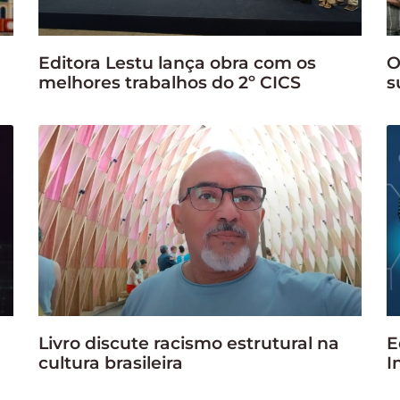
Editora Lestu lança obra com os
O
melhores trabalhos do 2º CICS
s
a
Livro discute racismo estrutural na
E
cultura brasileira
I