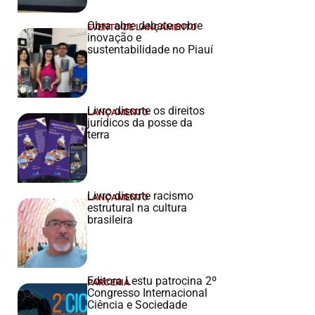
Obra abre debate sobre
EVENTO DE LANÇAMENTO
inovação e
sustentabilidade no Piauí
Livro discute os direitos
LANÇAMENTO
jurídicos da posse da
terra
Livro discute racismo
LANÇAMENTO
estrutural na cultura
brasileira
Editora Lestu patrocina 2º
PARCERIA
Congresso Internacional
Ciência e Sociedade