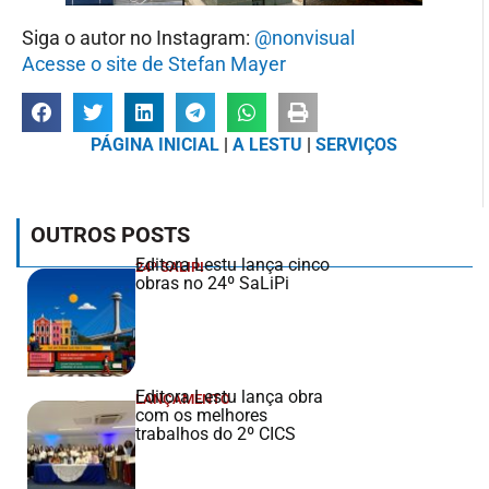
Siga o autor no Instagram:
@nonvisual
Acesse o site de Stefan Mayer
PÁGINA INICIAL
|
A LESTU
|
SERVIÇOS
OUTROS POSTS
Editora Lestu lança cinco
24º SALIPI
obras no 24º SaLiPi
Editora Lestu lança obra
LANÇAMENTO
com os melhores
trabalhos do 2º CICS