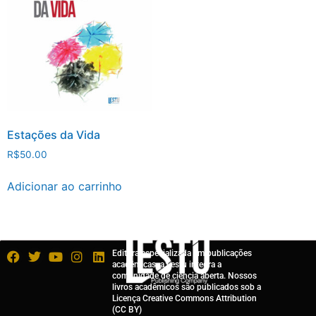
Estações da Vida
R$
50.00
Adicionar ao carrinho
Editora especializada em publicações
acadêmicas, a Lestu integra a
comunidade de ciência aberta. Nossos
livros acadêmicos são publicados sob a
Licença Creative Commons Attribution
(CC BY)