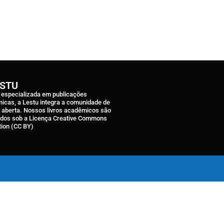
ESTU
a especializada em publicações
icas, a Lestu integra a comunidade de
a aberta. Nossos livros acadêmicos são
ados sob a Licença Creative Commons
tion (CC BY)