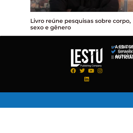
Livro reúne pesquisas sobre corpo,
sexo e gênero
:: A EDITO
Sobre N
Conselho 
Serviços
:: AUTORE
:: NOTÍCIA