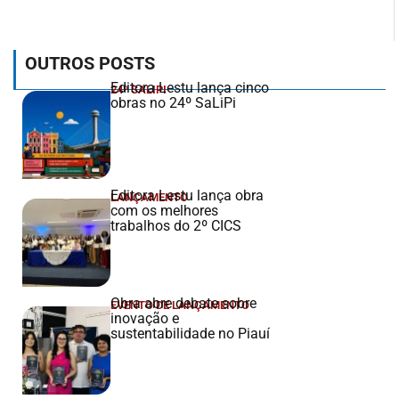
OUTROS POSTS
Editora Lestu lança cinco
24º SALIPI
obras no 24º SaLiPi
Editora Lestu lança obra
LANÇAMENTO
com os melhores
trabalhos do 2º CICS
Obra abre debate sobre
EVENTO DE LANÇAMENTO
inovação e
sustentabilidade no Piauí