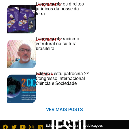
Livro discute os direitos
LANÇAMENTO
jurídicos da posse da
terra
Livro discute racismo
LANÇAMENTO
estrutural na cultura
brasileira
Editora Lestu patrocina 2º
PARCERIA
Congresso Internacional
Ciência e Sociedade
VER MAIS POSTS
Editora especializada em publicações