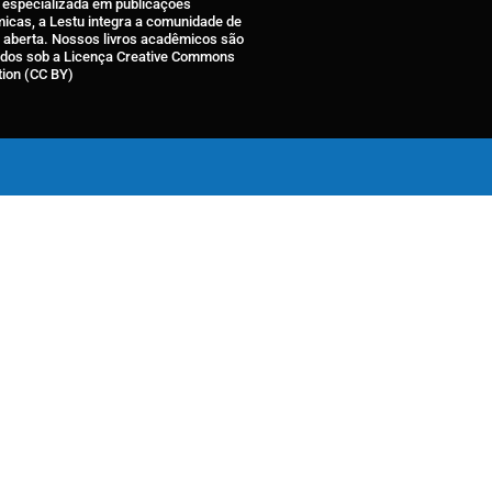
a especializada em publicações
icas, a Lestu integra a comunidade de
a aberta. Nossos livros acadêmicos são
ados sob a Licença Creative Commons
tion (CC BY)