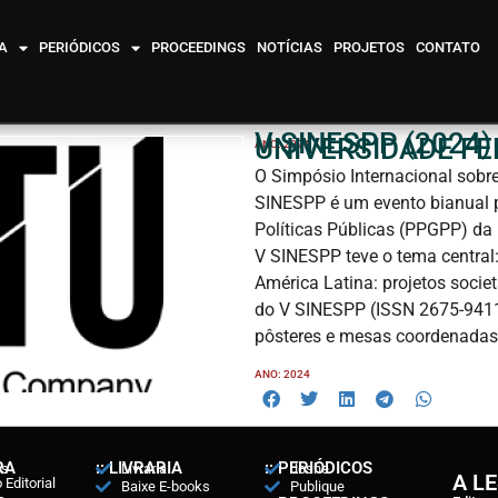
A
PERIÓDICOS
PROCEEDINGS
NOTÍCIAS
PROJETOS
CONTATO
V SINESPP (2024)
UNIVERSIDADE FE
ANO: 2024
O Simpósio Internacional sobre
SINESPP é um evento bianual
Políticas Públicas (PPGPP) da 
V SINESPP teve o tema central:
América Latina: projetos societ
do V SINESPP (ISSN 2675-9411
pôsteres e mesas coordenadas
ANO: 2024
RA
:: LIVRARIA
:: PERIÓDICOS
ós
Livraria
Joshe
A L
Editorial
Baixe E-books
Publique