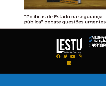
“Políticas de Estado na segurança
pública” debate questões urgentes
:: A EDITO
Sobre N
Conselho 
Serviços
:: AUTORE
:: NOTÍCIA