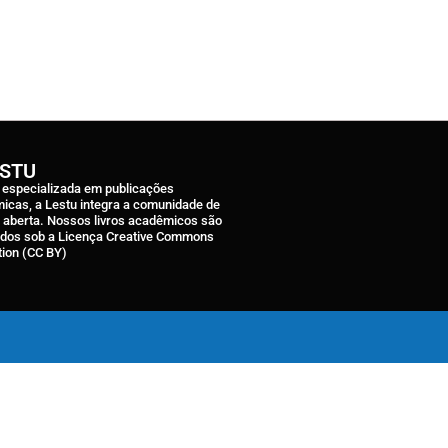
ESTU
a especializada em publicações
icas, a Lestu integra a comunidade de
a aberta. Nossos livros acadêmicos são
ados sob a Licença Creative Commons
tion (CC BY)