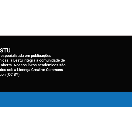
ESTU
a especializada em publicações
icas, a Lestu integra a comunidade de
a aberta. Nossos livros acadêmicos são
ados sob a Licença Creative Commons
tion (CC BY)