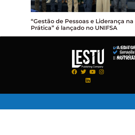
“Gestão de Pessoas e Liderança na
Prática” é lançado no UNIFSA
:: A EDITO
Sobre N
Conselho 
Serviços
:: AUTORE
:: NOTÍCIA