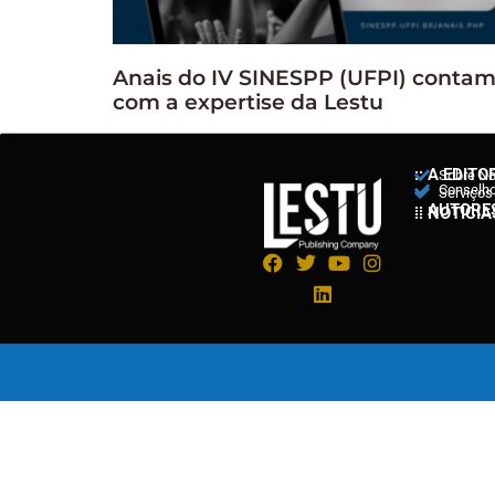
Anais do IV SINESPP (UFPI) conta
com a expertise da Lestu
:: A EDITO
Sobre N
Conselho 
Serviços
:: AUTORE
:: NOTÍCIA