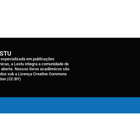
ESTU
a especializada em publicações
icas, a Lestu integra a comunidade de
a aberta. Nossos livros acadêmicos são
ados sob a Licença Creative Commons
tion (CC BY)