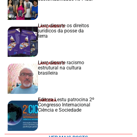
Livro discute os direitos
LANÇAMENTO
jurídicos da posse da
terra
Livro discute racismo
LANÇAMENTO
estrutural na cultura
brasileira
Editora Lestu patrocina 2º
PARCERIA
Congresso Internacional
Ciência e Sociedade