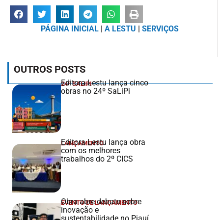
PÁGINA INICIAL
|
A LESTU
|
SERVIÇOS
OUTROS POSTS
Editora Lestu lança cinco
24º SALIPI
obras no 24º SaLiPi
Editora Lestu lança obra
LANÇAMENTO
com os melhores
trabalhos do 2º CICS
Obra abre debate sobre
EVENTO DE LANÇAMENTO
inovação e
sustentabilidade no Piauí