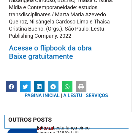
Nilsângela Cardoso; BUENO, Thaisa Cristina.
Mídia e Contemporaneidade: estudos
transdisciplinares / Marta Maria Azevedo
Queiroz, Nilsângela Cardoso Lima e Thaisa
Cristina Bueno. (Orgs.). São Paulo: Lestu
Publishing Company, 2022
Acesse o flipbook da obra
Baixe gratuitamente
PÁGINA INICIAL
|
A LESTU
|
SERVIÇOS
OUTROS POSTS
Editora Lestu lança cinco
24º SALIPI
obras no 24º SaLiPi