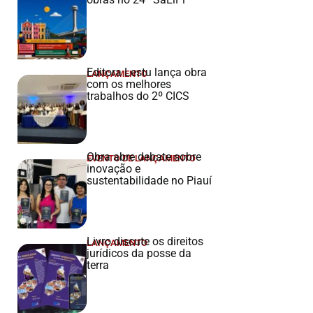
Editora Lestu lança obra
LANÇAMENTO
com os melhores
trabalhos do 2º CICS
Obra abre debate sobre
EVENTO DE LANÇAMENTO
inovação e
sustentabilidade no Piauí
Livro discute os direitos
LANÇAMENTO
jurídicos da posse da
terra