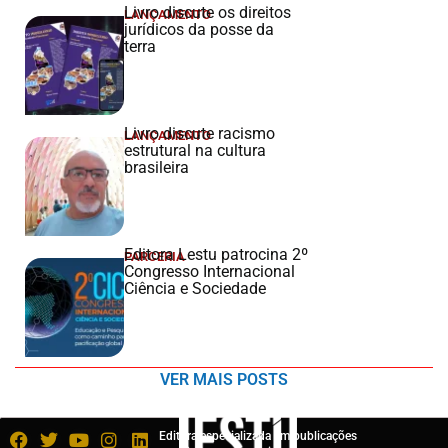
Livro discute os direitos
LANÇAMENTO
jurídicos da posse da
terra
Livro discute racismo
LANÇAMENTO
estrutural na cultura
brasileira
Editora Lestu patrocina 2º
PARCERIA
Congresso Internacional
Ciência e Sociedade
VER MAIS POSTS
Editora especializada em publicações