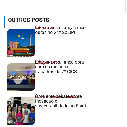
OUTROS POSTS
Editora Lestu lança cinco
24º SALIPI
obras no 24º SaLiPi
Editora Lestu lança obra
LANÇAMENTO
com os melhores
trabalhos do 2º CICS
Obra abre debate sobre
EVENTO DE LANÇAMENTO
inovação e
sustentabilidade no Piauí