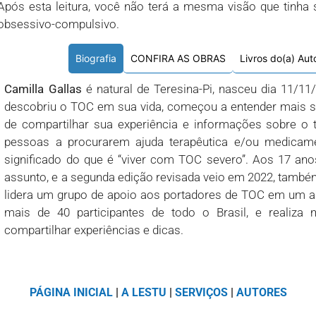
Após esta leitura, você não terá a mesma visão que tinha 
obsessivo-compulsivo.
CONFIRA AS OBRAS
Livros do(a) Aut
Biografia
Camilla Gallas
é natural de Teresina-Pi, nasceu dia 11/1
descobriu o TOC em sua vida, começou a entender mais sob
de compartilhar sua experiência e informações sobre o tr
pessoas a procurarem ajuda terapêutica e/ou medicamen
significado do que é “viver com TOC severo”. Aos 17 anos
assunto, e a segunda edição revisada veio em 2022, tam
lidera um grupo de apoio aos portadores de TOC em um a
mais de 40 participantes de todo o Brasil, e realiza 
compartilhar experiências e dicas.
PÁGINA INICIAL
|
A LESTU
|
SERVIÇOS
|
AUTORES