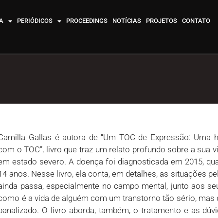
A
PERIÓDICOS
PROCEEDINGS
NOTÍCIAS
PROJETOS
CONTATO
Camilla Gallas é autora de “Um TOC de Expressão: Uma hi
com o TOC”, livro que traz um relato profundo sobre a sua 
em estado severo. A doença foi diagnosticada em 2015, qua
14 anos. Nesse livro, ela conta, em detalhes, as situações pe
ainda passa, especialmente no campo mental, junto aos s
como é a vida de alguém com um transtorno tão sério, mas 
banalizado. O livro aborda, também, o tratamento e as dú