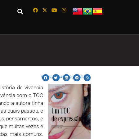
Compartilhar este(a) autor(a)
stória de vivência
vivência com o TOC
ndo a autora tinha
las quais passou, e
eus pensamentos, e
que muitas vezes é
vidas mais comuns.