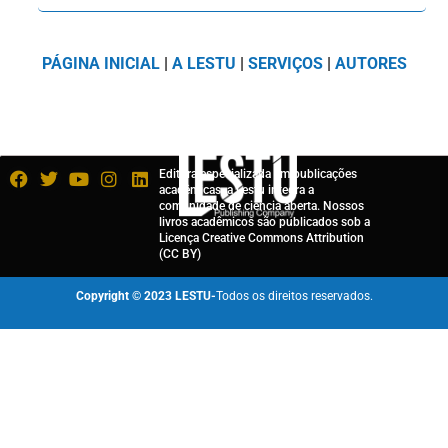
PÁGINA INICIAL
|
A LESTU
|
SERVIÇOS
|
AUTORES
Editora especializada em publicações
acadêmicas, a Lestu integra a
comunidade de ciência aberta. Nossos
livros acadêmicos são publicados sob a
Licença Creative Commons Attribution
(CC BY)
Copyright © 2023 LESTU-
Todos os direitos reservados.